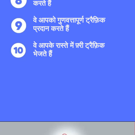
करते हैं
वे आपको गुणवत्तापूर्ण ट्रैफ़िक
प्रदान करते हैं
वे आपके रास्ते में फ़्री ट्रैफ़िक
भेजते हैं
Opening
https://localseotoolsandtips.com/what-is-local-citation-and-why-it-is-important-for-every-business/