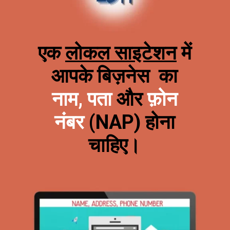
एक
लोकल साइटेशन
में
आपके बिज़नेस का
नाम, पता
और
फ़ोन
नंबर
(NAP) होना
चाहिए।