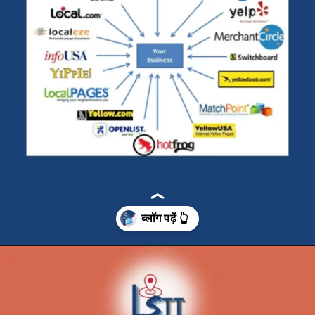
Opening
https://localseotoolsandtips.com/what-is-local-citation-and-why-it-is-important-for-every-business/