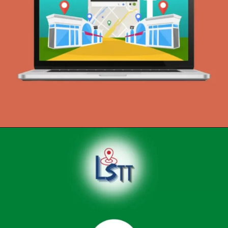
Opening
https://localseotoolsandtips.com/what-is-local-citation-and-why-it-is-important-for-every-business/